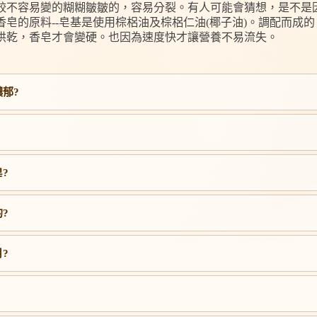
較不容易變的糊糊皺皺的，容易分裂。有人可能會猜想，是不是
皂的原料--皂基是使用棕梠油及棕梠仁油(椰子油)。調配而成
烘乾，香皂才會變硬。也因為速度快才讓營養不易流失。
郁?
?
?
?