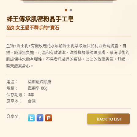
蜂王傳承肌密粉晶手工皂
猶如女王愛不釋手的"寶石
金箔+蜂王乳+有機玫瑰花水
添加蜂王乳萃取及保加利亞玫瑰純露，自
然、純淨無負擔，可溫和有效清潔、滋養與舒緩調理肌膚，讓洗淨後的
肌膚保持水嫩有彈性，不易看見歲月的痕跡，淡淡的玫瑰香氣，舒緩一
整天疲累身心。
用途：
清潔滋潤肌膚
規格：
單顆皂 80g
保存期限：
3年
原產地：
台灣
分享至