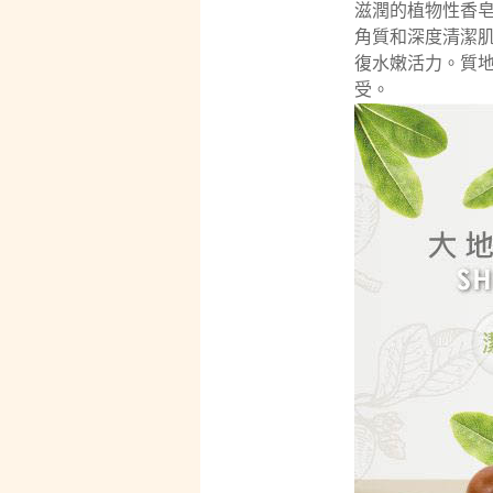
滋潤的植物性香
角質和深度清潔
復水嫩活力。質
受。