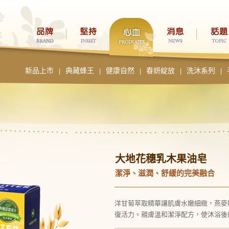
新品上市
典藏蜂王
健康自然
春妍綻放
洗沐系列
|
|
|
|
|
大地花穗乳木果油皂
潔淨、滋潤、舒緩的完美融合
洋甘菊萃取精華讓肌膚水嫩細緻，燕麥
復活力。親膚溫和潔淨配方，使沐浴後