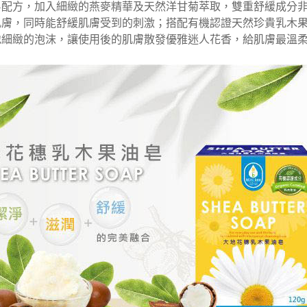
皂配方，加入細緻的燕麥精華及天然洋甘菊萃取，雙重舒緩成分
肌膚，同時能舒緩肌膚受到的刺激；搭配有機認證天然珍貴乳木
地細緻的泡沫，讓使用後的肌膚散發優雅迷人花香，給肌膚最溫