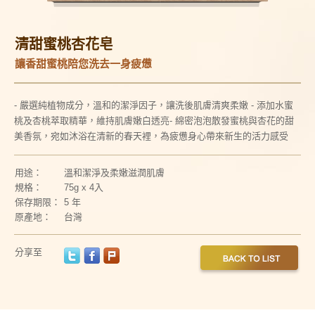
清甜蜜桃杏花皂
讓香甜蜜桃陪您洗去一身疲憊
- 嚴選純植物成分，溫和的潔淨因子，讓洗後肌膚清爽柔嫩
- 添加水蜜
桃及杏桃萃取精華，維持肌膚嫩白透亮
- 綿密泡泡散發蜜桃與杏花的甜
美香氛，宛如沐浴在清新的春天裡，為疲憊身心帶來新生的活力感受
用途：
溫和潔淨及柔嫩滋潤肌膚
規格：
75g x 4入
保存期限：
5 年
原產地：
台灣
分享至