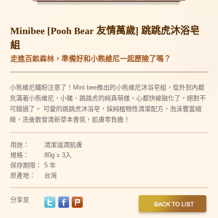
Minibee [Pooh Bear 友情萬歲] 跳跳虎沐浴皂
組
走進百畝森林，準備好和小熊維尼一起歷險了嗎？
小熊維尼鐵粉注意了！Mini bee推出的小熊維尼沐浴皂組，從外到內都
充滿著小熊維尼、小豬、跳跳虎的純真萌樣，心都快被融化了，絕對不
可錯過了。
可愛的跳跳虎沐浴皂，採純植物性清潔配方，泡沫豐富細
緻，洗後散發清新草本香氛，肌膚零負擔！
用途：
清潔滋潤肌膚
規格：
80g x 3入
保存期限：
5 年
原產地：
台灣
分享至