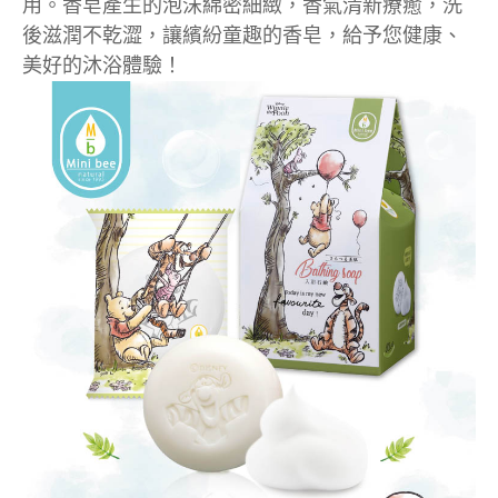
用。香皂產生的泡沫綿密細緻，香氣清新療癒，洗
後滋潤不乾澀，讓繽紛童趣的香皂，給予您健康、
美好的沐浴體驗！