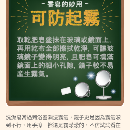
洗澡最常遇到浴室瀰漫霧氣，鏡子更是因為霧氣濛
到不行，用手擦一擦還是霧濛濛的，不仿試試看在