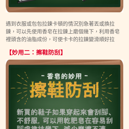
遇到衣服或包包拉鍊卡頓的情況別急著丟或換拉
鍊，可以先使用香皂在拉鍊上磨個幾下，利用香皂
裡頭含的油脂成份，可使卡卡的拉鍊變滑順好拉
【妙用二：擦鞋防刮】