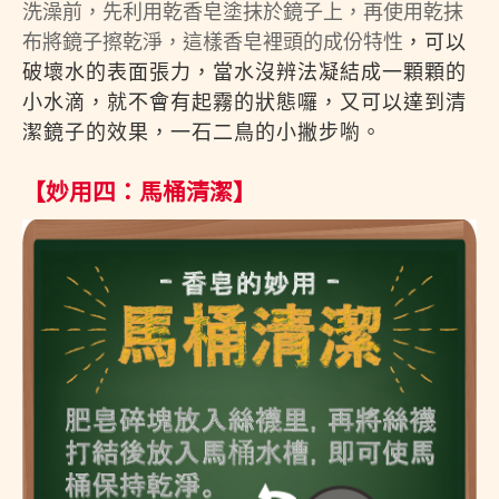
洗澡前，先利用乾香皂塗抹於鏡子上，再使用乾抹
布將鏡子擦乾淨，這樣香皂裡頭的成份特性
，可以
破壞水的表面張力，當水沒辨法凝結成一顆顆的
小水滴，就不會有起霧的狀態囉，又可以達到清
潔鏡子的效果，一石二鳥的小撇步喲。
【妙用四：馬桶清潔】