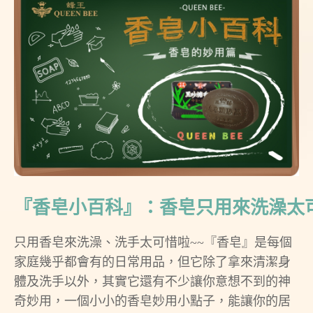
『香皂小百科』：香皂只用來洗澡太
只用香皂來洗澡、洗手太可惜啦~~『香皂』是每個
家庭幾乎都會有的日常用品，但它除了拿來清潔身
體及洗手以外，其實它還有不少讓你意想不到的神
奇妙用，一個小小的香皂妙用小點子，能讓你的居