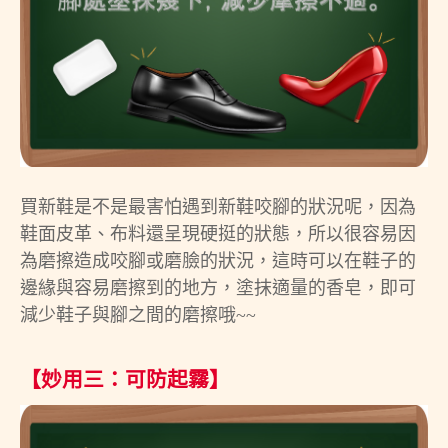
買新鞋是不是最害怕遇到新鞋咬腳的狀況呢，因為
鞋面皮革、布料還呈現硬挺的狀態，所以很容易因
為磨擦造成咬腳或磨臉的狀況，這時可以在鞋子的
邊緣與容易磨擦到的地方，塗抹適量的香皂，即可
減少鞋子與腳之間的磨擦哦~~
【妙用三：可防起霧】